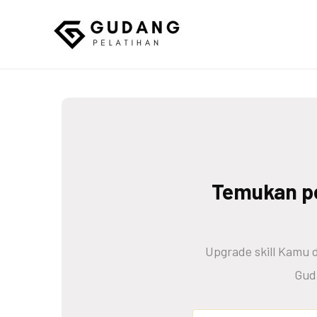
Skip
to
content
Gudang Pelatihan
Temukan pe
Upgrade skill Kamu d
Gud
Search