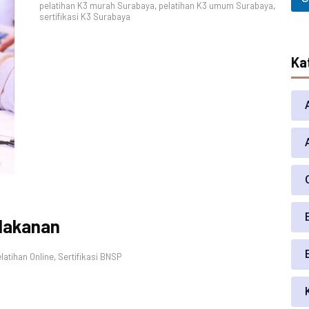
a
pelatihan K3 murah Surabaya
,
pelatihan K3 umum Surabaya
,
sertifikasi K3 Surabaya
h
P
e
s
Ka
e
r
t
a
*
 Makanan
latihan Online
,
Sertifikasi BNSP