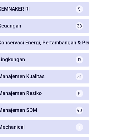
KEMNAKER RI
5
Keuangan
38
Konservasi Energi, Pertambangan & Perminyakan
5
Lingkungan
17
Manajemen Kualitas
31
Manajemen Resiko
6
Manajemen SDM
40
Mechanical
1