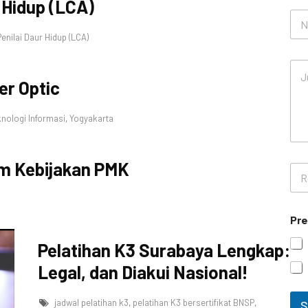
 Hidup (LCA)
i
i
N
l
o
*
enilai Daur Hidup (LCA)
m
o
J
r
u
H
ber Optic
d
a
u
n
l
nologi Informasi
,
Yogyakarta
d
P
p
e
h
l
o
am Kebijakan PMK
R
a
n
e
t
e
n
i
c
h
Pre
a
a
n
n
Pelatihan K3 Surabaya Lengkap:
a
*
J
Legal, dan Diakui Nasional!
u
m
l
jadwal pelatihan k3
,
pelatihan K3 bersertifikat BNSP
,
S