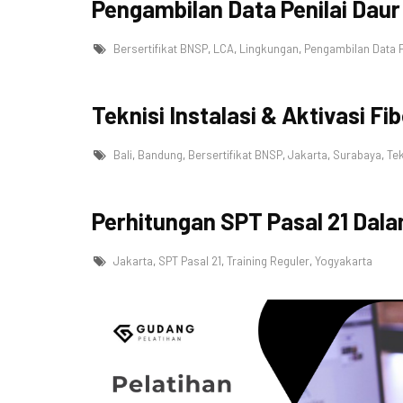
Pengambilan Data Penilai Daur
Bersertifikat BNSP
,
LCA
,
Lingkungan
,
Pengambilan Data P
Teknisi Instalasi & Aktivasi Fi
Bali
,
Bandung
,
Bersertifikat BNSP
,
Jakarta
,
Surabaya
,
Tek
Perhitungan SPT Pasal 21 Dal
Jakarta
,
SPT Pasal 21
,
Training Reguler
,
Yogyakarta