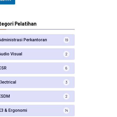
tegori Pelatihan
Administrasi Perkantoran
19
Audio Visual
2
CSR
6
Electrical
3
ESDM
2
K3 & Ergonomi
14