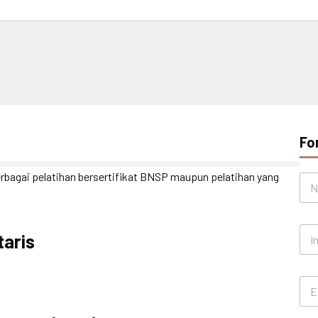
Fo
bagai pelatihan bersertifikat BNSP maupun pelatihan yang
N
a
m
a
I
*
taris
n
s
t
E
a
m
n
a
s