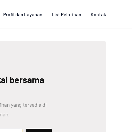
Profil dan Layanan
List Pelatihan
Kontak
kai bersama
ihan yang tersedia di
man.