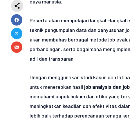
daya manusia.
Peserta akan mempelajari langkah-langkah 
teknik pengumpulan data dan penyusunan job d
akan membahas berbagai metode job evaluati
perbandingan, serta bagaimana mengimplem
adil dan transparan.
Dengan menggunakan studi kasus dan latiha
untuk menerapkan hasil
job analysis dan jo
memahami aspek hukum dan etika yang terkait
meningkatkan keadilan dan efektivitas dal
lebih baik terhadap perencanaan tenaga ker