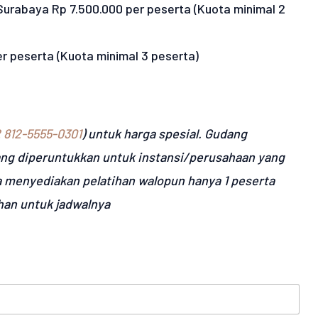
Surabaya Rp 7.500.000 per peserta (Kuota minimal 2
per peserta (Kuota minimal 3 peserta)
 812-5555-0301
) untuk harga spesial. Gudang
ang diperuntukkan untuk instansi/perusahaan yang
a menyediakan pelatihan walopun hanya 1 peserta
han untuk jadwalnya