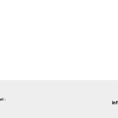
i :
in