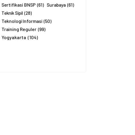
Sertifikasi BNSP
(61)
Surabaya
(61)
Teknik Sipil
(28)
Teknologi Informasi
(50)
Training Reguler
(99)
Yogyakarta
(104)