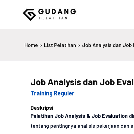
Skip
to
content
Gudang Pelatihan
Home
List Pelatihan
Job Analysis dan Job 
Job Analysis dan Job Eval
Training Reguler
Deskripsi
Pelatihan Job Analysis & Job Evaluation
di
tentang pentingnya analisis pekerjaan dan