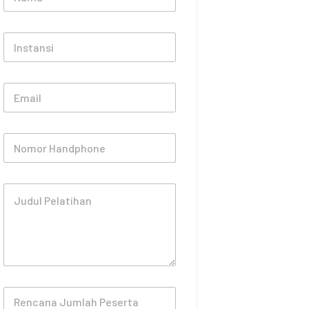
a
m
a
I
*
n
s
t
E
a
m
n
a
s
i
i
N
l
o
*
m
o
J
r
u
H
d
a
u
n
l
d
P
p
e
h
l
o
R
a
n
e
t