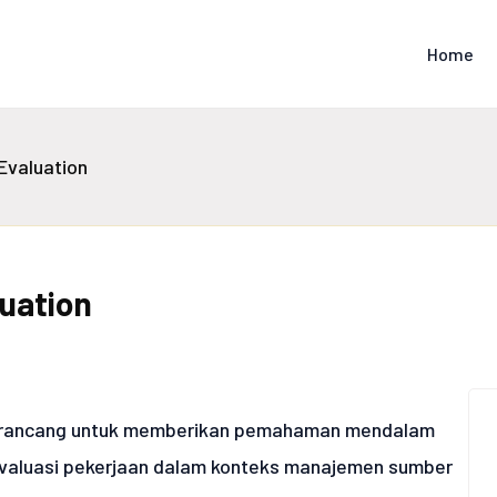
Home
Evaluation
uation
rancang untuk memberikan pemahaman mendalam
 evaluasi pekerjaan dalam konteks manajemen sumber