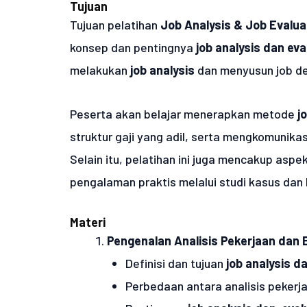
Tujuan
Tujuan pelatihan
Job Analysis & Job Evalua
konsep dan pentingnya
job analysis dan eva
melakukan
job analysis
dan menyusun job des
Peserta akan belajar menerapkan metode
jo
struktur gaji yang adil, serta mengkomunikas
Selain itu, pelatihan ini juga mencakup aspe
pengalaman praktis melalui studi kasus dan la
Materi
Pengenalan Analisis Pekerjaan dan 
Definisi dan tujuan
job analysis da
Perbedaan antara analisis pekerja