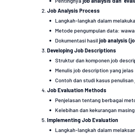
Pentingnya
job analysis dan eval
Job Analysis Process
Langkah-langkah dalam melakuk
Metode pengumpulan data: wawanca
Dokumentasi hasil
job analysis (j
Developing Job Descriptions
Struktur dan komponen job descrip
Menulis job description yang jela
Contoh dan studi kasus penulisan 
Job Evaluation Methods
Penjelasan tentang berbagai meto
Kelebihan dan kekurangan masin
Implementing Job Evaluation
Langkah-langkah dalam melaksan