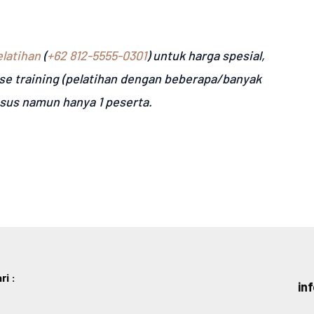
latihan
(
+62 812-5555-0301
) untuk harga spesial,
se training (pelatihan dengan beberapa/banyak
usus namun hanya 1 peserta.
i :
in