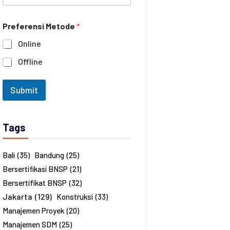
e
n
i
c
h
Preferensi Metode
*
a
a
n
n
Online
a
*
J
Offline
u
m
l
Submit
a
h
P
e
Tags
s
e
r
Bali
(35)
Bandung
(25)
t
Bersertifikasi BNSP
(21)
a
*
Bersertifikat BNSP
(32)
Jakarta
(129)
Konstruksi
(33)
Manajemen Proyek
(20)
Manajemen SDM
(25)