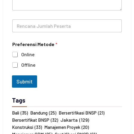
d
P
p
e
h
l
o
R
a
n
e
t
e
n
i
c
h
Preferensi Metode
*
a
a
n
n
Online
a
*
J
Offline
u
m
l
Submit
a
h
P
Tags
e
s
e
Bali
(35)
Bandung
(25)
Bersertifikasi BNSP
(21)
r
Jakarta
(129)
Bersertifikat BNSP
(32)
t
Konstruksi
(33)
Manajemen Proyek
(20)
a