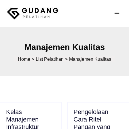
Skip
to
Mai
content
Gudang Pelatihan
Men
Manajemen Kualitas
Home
List Pelatihan
Manajemen Kualitas
Kelas
Pengelolaan
Manajemen
Cara Ritel
Infrastruktur
Pangan yang