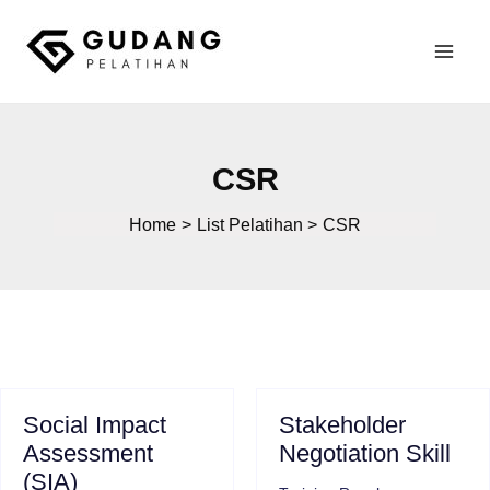
Skip
to
Mai
content
Gudang Pelatihan
Men
CSR
Home
List Pelatihan
CSR
Social Impact
Stakeholder
Assessment
Negotiation Skill
(SIA)