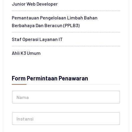
Junior Web Developer
Pemantauan Pengelolaan Limbah Bahan
Berbahaya Dan Beracun (PPLB3)
Staf Operasi Layanan IT
Ahli K3 Umum
Form Permintaan Penawaran
N
a
m
a
I
*
n
s
t