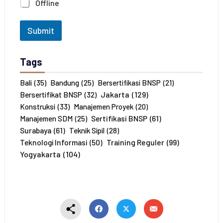
Offline
u
m
l
Submit
a
h
P
Tags
e
s
e
Bali
(35)
Bandung
(25)
Bersertifikasi BNSP
(21)
r
Jakarta
(129)
Bersertifikat BNSP
(32)
t
Konstruksi
(33)
Manajemen Proyek
(20)
a
Sertifikasi BNSP
(61)
Manajemen SDM
(25)
*
Surabaya
(61)
Teknik Sipil
(28)
Training Reguler
(99)
Teknologi Informasi
(50)
Yogyakarta
(104)