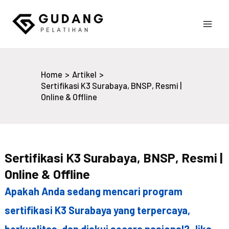
Skip
to
Main
content
Gudang Pelatihan
Men
Home
Artikel
Sertifikasi K3 Surabaya, BNSP, Resmi |
Online & Offline
Sertifikasi K3 Surabaya, BNSP, Resmi |
Online & Offline
Apakah Anda sedang mencari program
sertifikasi K3 Surabaya yang terpercaya,
berkualitas, dan diakui secara nasional? Jika