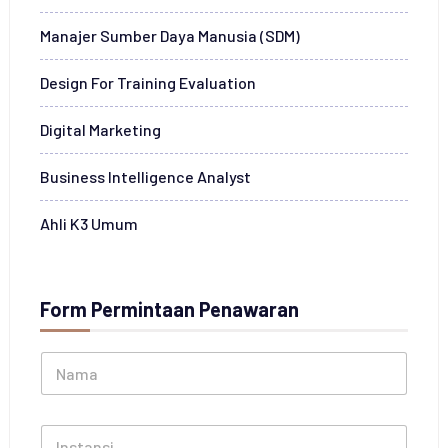
Manajer Sumber Daya Manusia (SDM)
Design For Training Evaluation
Digital Marketing
Business Intelligence Analyst
Ahli K3 Umum
Form Permintaan Penawaran
N
a
m
a
I
*