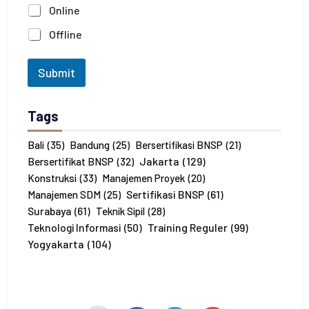
n
n
Online
a
*
J
Offline
u
m
l
Submit
a
h
P
Tags
e
s
e
Bali
(35)
Bandung
(25)
Bersertifikasi BNSP
(21)
r
Jakarta
(129)
Bersertifikat BNSP
(32)
t
Konstruksi
(33)
Manajemen Proyek
(20)
a
Sertifikasi BNSP
(61)
Manajemen SDM
(25)
*
Surabaya
(61)
Teknik Sipil
(28)
Training Reguler
(99)
Teknologi Informasi
(50)
Yogyakarta
(104)