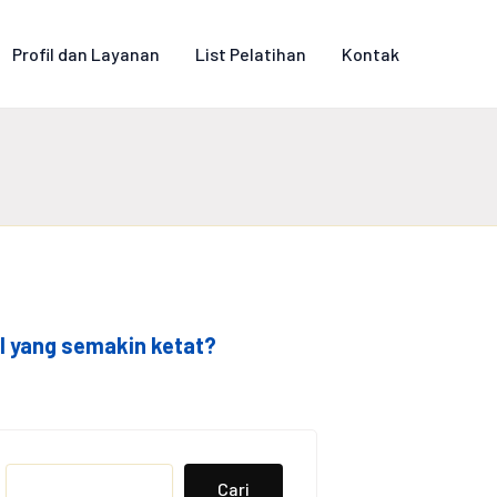
Profil dan Layanan
List Pelatihan
Kontak
l yang semakin ketat?
Search
Cari