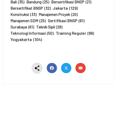
e
Bali
(35)
Bandung
(25)
Bersertifikasi BNSP
(21)
r
Jakarta
(129)
Bersertifikat BNSP
(32)
t
Konstruksi
(33)
Manajemen Proyek
(20)
a
Sertifikasi BNSP
(61)
Manajemen SDM
(25)
*
Surabaya
(61)
Teknik Sipil
(28)
Training Reguler
(99)
Teknologi Informasi
(50)
Yogyakarta
(104)