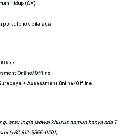
man Hidup (CV)
 portofolio), bila ada
ffline
ssment Online/Offline
/Surabaya + Assessment Online/Offline
g, atau ingin jadwal khusus namun hanya ada 1
mi (+62 812-5555-0301).