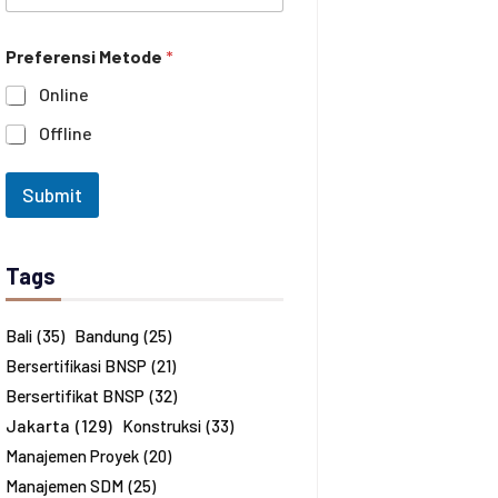
e
n
i
c
h
Preferensi Metode
*
a
a
n
n
Online
a
*
J
Offline
u
m
l
Submit
a
h
P
e
Tags
s
e
r
Bali
(35)
Bandung
(25)
t
Bersertifikasi BNSP
(21)
a
*
Bersertifikat BNSP
(32)
Jakarta
(129)
Konstruksi
(33)
Manajemen Proyek
(20)
Manajemen SDM
(25)