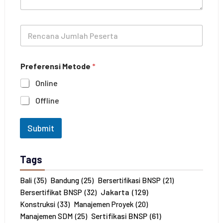
P
p
e
h
l
o
R
a
n
e
t
e
n
i
c
h
Preferensi Metode
*
a
a
n
n
Online
a
*
J
Offline
u
m
l
Submit
a
h
P
Tags
e
s
e
Bali
(35)
Bandung
(25)
Bersertifikasi BNSP
(21)
r
Jakarta
(129)
Bersertifikat BNSP
(32)
t
Konstruksi
(33)
Manajemen Proyek
(20)
a
Sertifikasi BNSP
(61)
Manajemen SDM
(25)
*