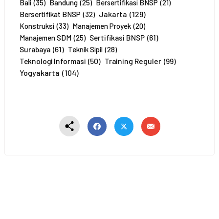
e
Bali
(35)
Bandung
(25)
Bersertifikasi BNSP
(21)
r
Jakarta
(129)
Bersertifikat BNSP
(32)
t
Konstruksi
(33)
Manajemen Proyek
(20)
a
Sertifikasi BNSP
(61)
Manajemen SDM
(25)
*
Surabaya
(61)
Teknik Sipil
(28)
Training Reguler
(99)
Teknologi Informasi
(50)
Yogyakarta
(104)