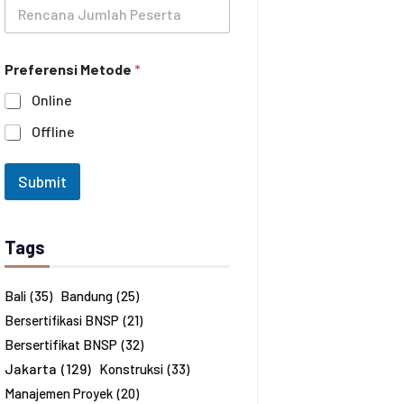
R
a
n
e
t
e
n
i
c
h
Preferensi Metode
*
a
a
n
n
Online
a
*
J
Offline
u
m
l
Submit
a
h
P
e
Tags
s
e
r
Bali
(35)
Bandung
(25)
t
Bersertifikasi BNSP
(21)
a
*
Bersertifikat BNSP
(32)
Jakarta
(129)
Konstruksi
(33)
Manajemen Proyek
(20)