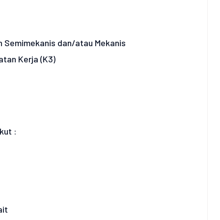
h Semimekanis dan/atau Mekanis
tan Kerja (K3)
ut :
ait