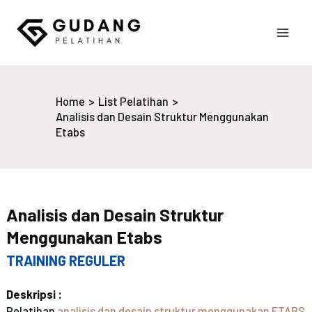
Skip
to
Main
content
Gudang Pelatihan
Men
Home
List Pelatihan
Analisis dan Desain Struktur Menggunakan
Etabs
Analisis dan Desain Struktur
Menggunakan Etabs
TRAINING REGULER
Deskripsi :
Pelatihan
analisis dan desain struktur menggunakan ETABS