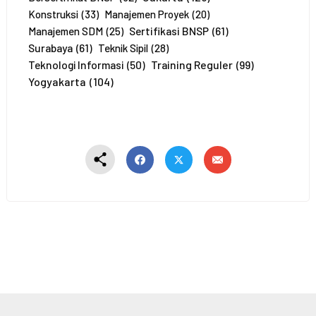
t
Konstruksi
(33)
Manajemen Proyek
(20)
a
Sertifikasi BNSP
(61)
Manajemen SDM
(25)
*
Surabaya
(61)
Teknik Sipil
(28)
Training Reguler
(99)
Teknologi Informasi
(50)
Yogyakarta
(104)