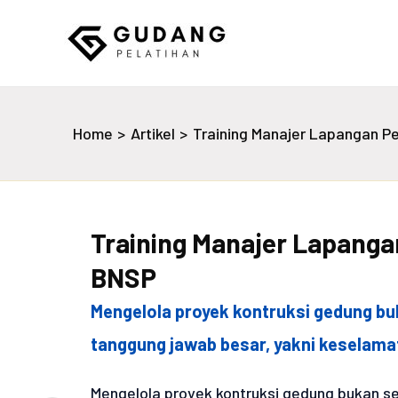
Skip
to
content
Gudang Pelatihan
Home
Artikel
Training Manajer Lapangan P
Training Manajer Lapanga
BNSP
Mengelola proyek kontruksi gedung bu
tanggung jawab besar, yakni keselamat
Mengelola proyek kontruksi gedung bukan s