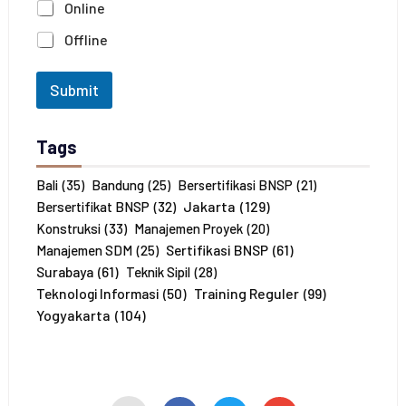
Online
a
*
J
Offline
u
m
l
Submit
a
h
P
Tags
e
s
e
Bali
(35)
Bandung
(25)
Bersertifikasi BNSP
(21)
r
Jakarta
(129)
Bersertifikat BNSP
(32)
t
Konstruksi
(33)
Manajemen Proyek
(20)
a
Sertifikasi BNSP
(61)
Manajemen SDM
(25)
*
Surabaya
(61)
Teknik Sipil
(28)
Training Reguler
(99)
Teknologi Informasi
(50)
Yogyakarta
(104)