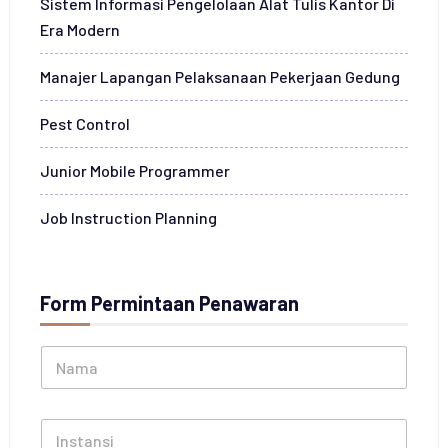
Sistem Informasi Pengelolaan Alat Tulis Kantor Di
Era Modern
Manajer Lapangan Pelaksanaan Pekerjaan Gedung
Pest Control
Junior Mobile Programmer
Job Instruction Planning
Form Permintaan Penawaran
N
a
m
a
I
*
n