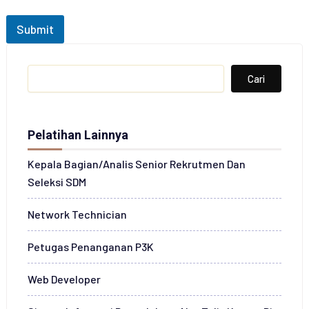
m
l
Submit
a
h
P
Search
e
Cari
s
e
r
t
Pelatihan Lainnya
a
*
Kepala Bagian/Analis Senior Rekrutmen Dan
Seleksi SDM
Network Technician
Petugas Penanganan P3K
Web Developer