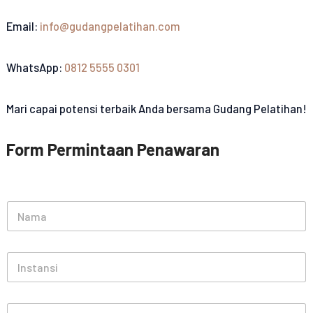
Email:
info@gudangpelatihan.com
WhatsApp:
0812 5555 0301
Mari capai potensi terbaik Anda bersama Gudang Pelatihan!
Form Permintaan Penawaran
N
a
m
a
I
*
n
s
t
E
a