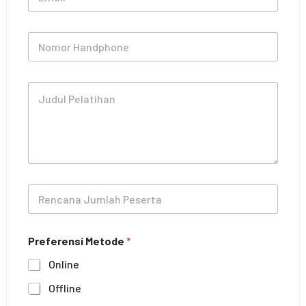
m
n
a
s
i
i
N
l
o
*
m
o
J
r
u
H
d
a
u
n
l
d
P
p
e
h
l
o
R
a
n
e
t
e
n
i
c
h
Preferensi Metode
*
a
a
n
n
Online
a
*
J
Offline
u