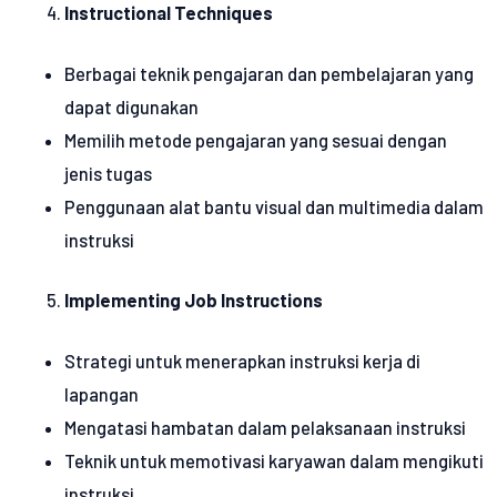
Instructional Techniques
Berbagai teknik pengajaran dan pembelajaran yang
dapat digunakan
Memilih metode pengajaran yang sesuai dengan
jenis tugas
Penggunaan alat bantu visual dan multimedia dalam
instruksi
Implementing Job Instructions
Strategi untuk menerapkan instruksi kerja di
lapangan
Mengatasi hambatan dalam pelaksanaan instruksi
Teknik untuk memotivasi karyawan dalam mengikuti
instruksi