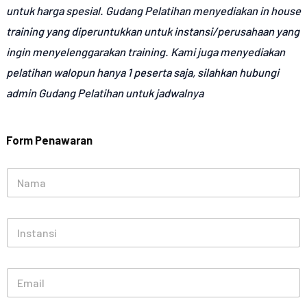
untuk harga spesial. Gudang Pelatihan menyediakan in house
training yang diperuntukkan untuk instansi/perusahaan yang
ingin menyelenggarakan training. Kami juga menyediakan
pelatihan walopun hanya 1 peserta saja, silahkan hubungi
admin Gudang Pelatihan untuk jadwalnya
Form Penawaran
N
a
m
a
I
*
n
s
t
E
a
m
n
a
s