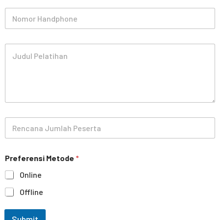
i
i
N
l
o
*
m
o
J
r
u
H
d
a
u
n
l
d
P
p
e
h
l
o
R
a
n
e
t
e
n
i
c
h
Preferensi Metode
*
a
a
n
n
Online
a
*
J
Offline
u
m
l
Submit