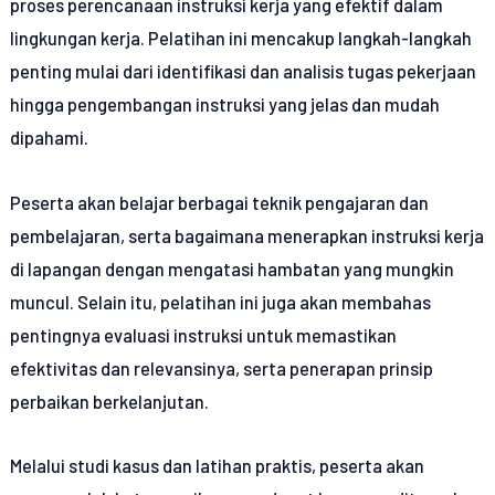
proses perencanaan instruksi kerja yang efektif dalam
lingkungan kerja. Pelatihan ini mencakup langkah-langkah
penting mulai dari identifikasi dan analisis tugas pekerjaan
hingga pengembangan instruksi yang jelas dan mudah
dipahami.
Peserta akan belajar berbagai teknik pengajaran dan
pembelajaran, serta bagaimana menerapkan instruksi kerja
di lapangan dengan mengatasi hambatan yang mungkin
muncul. Selain itu, pelatihan ini juga akan membahas
pentingnya evaluasi instruksi untuk memastikan
efektivitas dan relevansinya, serta penerapan prinsip
perbaikan berkelanjutan.
Melalui studi kasus dan latihan praktis, peserta akan