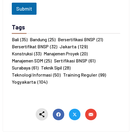
m
l
Submit
a
h
P
Tags
e
s
e
Bali
(35)
Bandung
(25)
Bersertifikasi BNSP
(21)
r
Jakarta
(129)
Bersertifikat BNSP
(32)
t
Konstruksi
(33)
Manajemen Proyek
(20)
a
Sertifikasi BNSP
(61)
Manajemen SDM
(25)
*
Surabaya
(61)
Teknik Sipil
(28)
Training Reguler
(99)
Teknologi Informasi
(50)
Yogyakarta
(104)