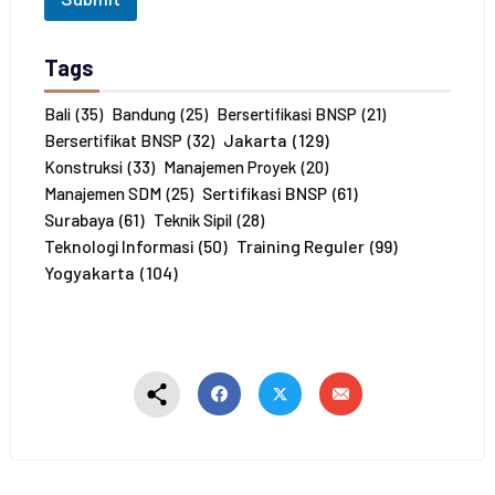
a
h
P
Tags
e
s
e
Bali
(35)
Bandung
(25)
Bersertifikasi BNSP
(21)
r
Jakarta
(129)
Bersertifikat BNSP
(32)
t
Konstruksi
(33)
Manajemen Proyek
(20)
a
Sertifikasi BNSP
(61)
Manajemen SDM
(25)
*
Surabaya
(61)
Teknik Sipil
(28)
Training Reguler
(99)
Teknologi Informasi
(50)
Yogyakarta
(104)