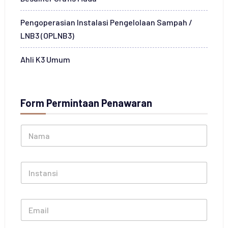
Pengoperasian Instalasi Pengelolaan Sampah /
LNB3 (OPLNB3)
Ahli K3 Umum
Form Permintaan Penawaran
N
a
m
a
I
*
n
s
t
E
a
m
n
a
s