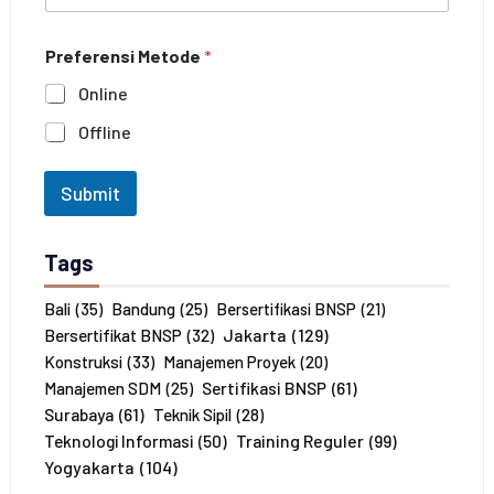
n
i
c
h
Preferensi Metode
*
a
a
n
n
Online
a
*
J
Offline
u
m
l
Submit
a
h
P
Tags
e
s
e
Bali
(35)
Bandung
(25)
Bersertifikasi BNSP
(21)
r
Jakarta
(129)
Bersertifikat BNSP
(32)
t
Konstruksi
(33)
Manajemen Proyek
(20)
a
Sertifikasi BNSP
(61)
Manajemen SDM
(25)
*
Surabaya
(61)
Teknik Sipil
(28)
Training Reguler
(99)
Teknologi Informasi
(50)
Yogyakarta
(104)