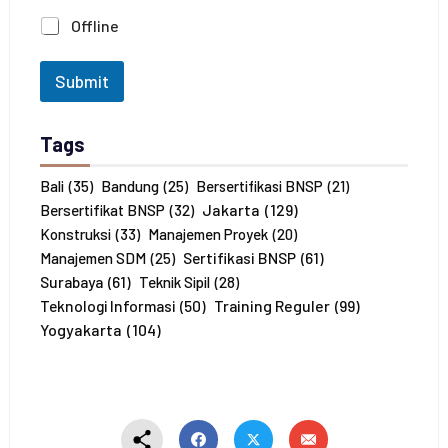
J
Offline
u
m
l
Submit
a
h
P
Tags
e
s
e
Bali
(35)
Bandung
(25)
Bersertifikasi BNSP
(21)
r
Jakarta
(129)
Bersertifikat BNSP
(32)
t
Konstruksi
(33)
Manajemen Proyek
(20)
a
Sertifikasi BNSP
(61)
Manajemen SDM
(25)
*
Surabaya
(61)
Teknik Sipil
(28)
Training Reguler
(99)
Teknologi Informasi
(50)
Yogyakarta
(104)