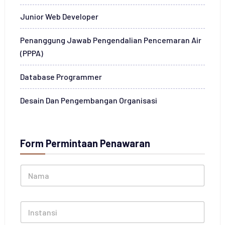
Junior Web Developer
Penanggung Jawab Pengendalian Pencemaran Air
(PPPA)
Database Programmer
Desain Dan Pengembangan Organisasi
Form Permintaan Penawaran
N
a
m
a
I
*
n
s