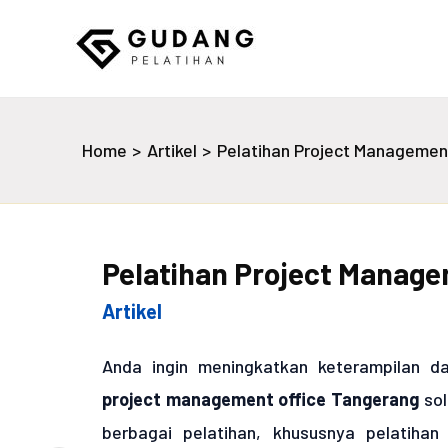
Skip
to
content
Gudang Pelatihan
Home
Artikel
Pelatihan Project Managemen
Pelatihan Project Manage
Artikel
Anda ingin meningkatkan keterampilan d
project management office Tangerang
sol
berbagai pelatihan, khususnya pelatiha