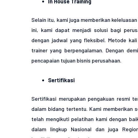
In House Training
Selain itu, kami juga memberikan keleluas
ini, kami dapat menjadi solusi bagi per
dengan jadwal yang fleksibel. Metode kali
trainer yang berpengalaman. Dengan dem
pencapaian tujuan bisnis perusahaan.
Sertifikasi
Sertifikasi merupakan pengakuan resmi t
dalam bidang tertentu. Kami memberikan se
telah mengikuti pelatihan kami dengan baik. 
dalam lingkup Nasional dan juga Regio