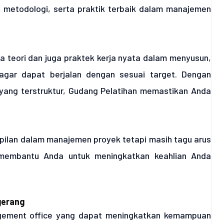
metodologi, serta praktik terbaik dalam manajemen
ra teori dan juga praktek kerja nyata dalam menyusun,
agar dapat berjalan dengan sesuai target. Dengan
i yang terstruktur, Gudang Pelatihan memastikan Anda
pilan dalam manajemen proyek tetapi masih tagu arus
 membantu Anda untuk meningkatkan keahlian Anda
gerang
gement office yang dapat meningkatkan kemampuan