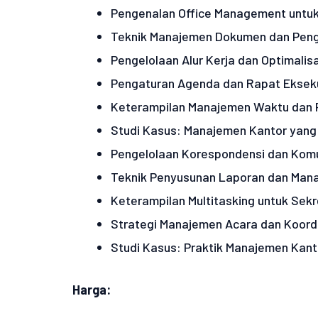
Pengenalan Office Management untuk 
Teknik Manajemen Dokumen dan Penga
Pengelolaan Alur Kerja dan Optimali
Pengaturan Agenda dan Rapat Ekseku
Keterampilan Manajemen Waktu dan P
Studi Kasus: Manajemen Kantor yang 
Pengelolaan Korespondensi dan Komu
Teknik Penyusunan Laporan dan Man
Keterampilan Multitasking untuk Sekr
Strategi Manajemen Acara dan Koord
Studi Kasus: Praktik Manajemen Kan
Harga: