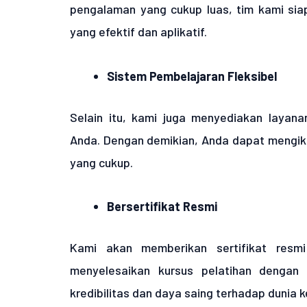
pengalaman yang cukup luas, tim kami si
yang efektif dan aplikatif.
Sistem Pembelajaran Fleksibel
Selain itu, kami juga menyediakan layan
Anda. Dengan demikian, Anda dapat mengi
yang cukup.
Bersertifikat Resmi
Kami akan memberikan sertifikat resm
menyelesaikan kursus pelatihan dengan
kredibilitas dan daya saing terhadap dunia k