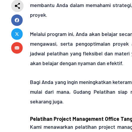
membantu Anda dalam memahami strategi, 
proyek.
Melalui program ini, Anda akan belajar seca
mengawasi, serta pengoptimalan proyek 
jadwal pelatihan yang fleksibel dan mater
akan belajar dengan nyaman dan efektif.
Bagi Anda yang ingin meningkatkan keteram
mulai dari mana, Gudang Pelatihan siap
sekarang juga.
Pelatihan Project Management Office Tan
Kami menawarkan pelatihan project mana