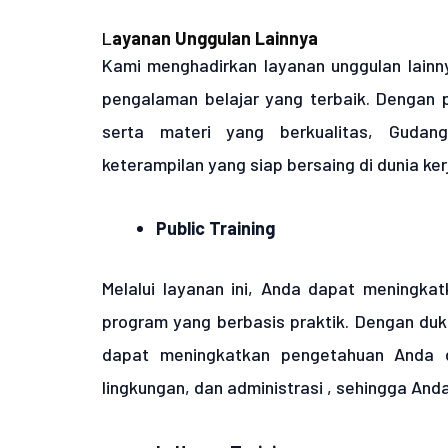
L
ayanan Unggulan Lainnya
Kami menghadirkan layanan unggulan lainn
pengalaman belajar yang terbaik. Dengan p
serta materi yang berkualitas, Guda
keterampilan yang siap bersaing di dunia ker
Public Training
Melalui layanan ini, Anda dapat meningka
program yang berbasis praktik. Dengan duk
dapat meningkatkan pengetahuan Anda di
lingkungan, dan administrasi , sehingga An