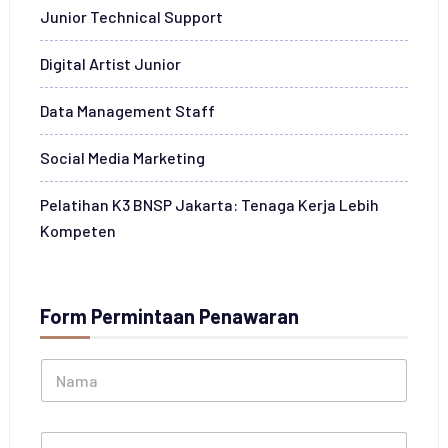
Junior Technical Support
Digital Artist Junior
Data Management Staff
Social Media Marketing
Pelatihan K3 BNSP Jakarta: Tenaga Kerja Lebih
Kompeten
Form Permintaan Penawaran
N
a
m
a
I
*