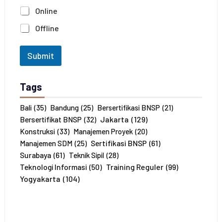
n
n
Online
a
*
J
Offline
u
m
l
Submit
a
h
P
Tags
e
s
e
Bali
(35)
Bandung
(25)
Bersertifikasi BNSP
(21)
r
Jakarta
(129)
Bersertifikat BNSP
(32)
t
Konstruksi
(33)
Manajemen Proyek
(20)
a
Sertifikasi BNSP
(61)
Manajemen SDM
(25)
*
Surabaya
(61)
Teknik Sipil
(28)
Training Reguler
(99)
Teknologi Informasi
(50)
Yogyakarta
(104)