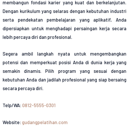
membangun fondasi karier yang kuat dan berkelanjutan.
Dengan kurikulum yang selaras dengan kebutuhan industri
serta pendekatan pembelajaran yang aplikatif, Anda
dipersiapkan untuk menghadapi persaingan kerja secara
lebih percaya diri dan profesional.
Segera ambil langkah nyata untuk mengembangkan
potensi dan memperkuat posisi Anda di dunia kerja yang
semakin dinamis. Pilih program yang sesuai dengan
kebutuhan Anda dan jadilah profesional yang siap bersaing
secara percaya diri.
Telp/WA:
0812-5555-0301
Website:
gudangpelatihan.com