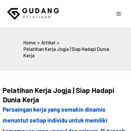
Skip
to
Main
content
Gudang Pelatihan
Men
Home
Artikel
Pelatihan Kerja Jogja | Siap Hadapi Dunia
Kerja
Pelatihan Kerja Jogja | Siap Hadapi
Dunia Kerja
Persaingan kerja yang semakin dinamis
menuntut setiap individu untuk memiliki
kemampuan yang unggul dan relevan. Di tengah