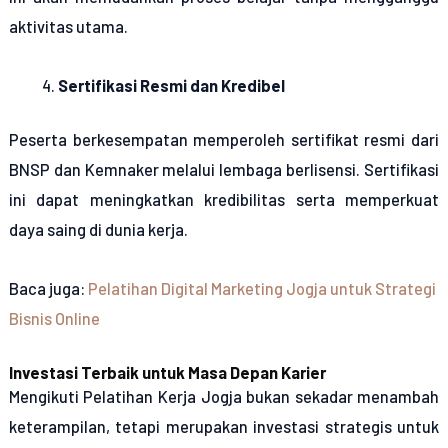
aktivitas utama.
Sertifikasi Resmi dan Kredibel
Peserta berkesempatan memperoleh sertifikat resmi dari
BNSP dan Kemnaker melalui lembaga berlisensi. Sertifikasi
ini dapat meningkatkan kredibilitas serta memperkuat
daya saing di dunia kerja.
Baca juga:
Pelatihan Digital Marketing Jogja untuk Strategi
Bisnis Online
Investasi Terbaik untuk Masa Depan Karier
Mengikuti
Pelatihan Kerja Jogja
bukan sekadar menambah
keterampilan, tetapi merupakan investasi strategis untuk