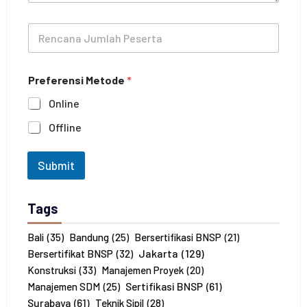
e
h
l
o
R
a
n
e
t
e
n
i
c
h
Preferensi Metode
*
a
a
n
n
Online
a
*
J
Offline
u
m
l
Submit
a
h
P
Tags
e
s
e
Bali
(35)
Bandung
(25)
Bersertifikasi BNSP
(21)
r
Jakarta
(129)
Bersertifikat BNSP
(32)
t
Konstruksi
(33)
Manajemen Proyek
(20)
a
Sertifikasi BNSP
(61)
Manajemen SDM
(25)
*
Surabaya
(61)
Teknik Sipil
(28)