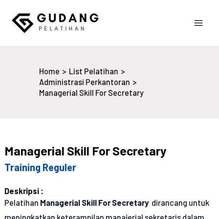
Skip
to
Main
content
Gudang Pelatihan
Men
Home
List Pelatihan
Administrasi Perkantoran
Managerial Skill For Secretary
Managerial Skill For Secretary
Training Reguler
Deskripsi :
Pelatihan
Managerial Skill For Secretary
dirancang untuk
meningkatkan keterampilan manajerial sekretaris dalam