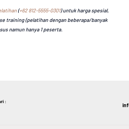
latihan
(
+62 812-5555-0301
) untuk harga spesial,
se training (pelatihan dengan beberapa/banyak
usus namun hanya 1 peserta.
i :
in