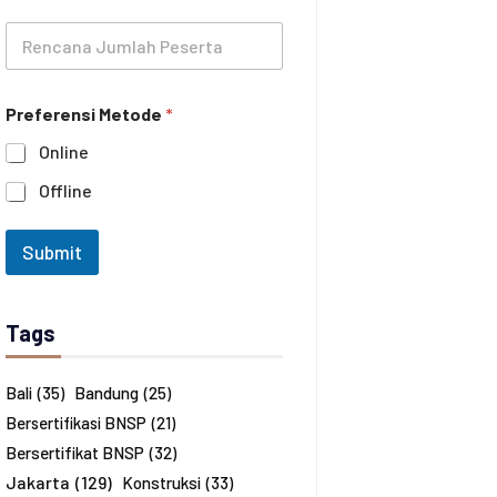
l
o
R
a
n
e
t
e
n
i
c
h
Preferensi Metode
*
a
a
n
n
Online
a
*
J
Offline
u
m
l
Submit
a
h
P
e
Tags
s
e
r
Bali
(35)
Bandung
(25)
t
Bersertifikasi BNSP
(21)
a
*
Bersertifikat BNSP
(32)
Jakarta
(129)
Konstruksi
(33)