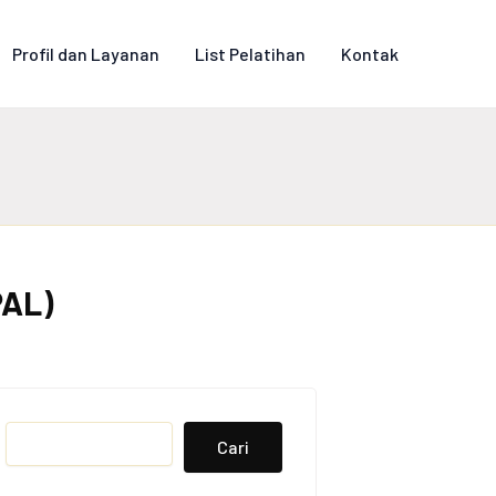
Profil dan Layanan
List Pelatihan
Kontak
PAL)
Search
Cari