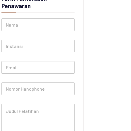
Penawaran
N
a
m
a
I
*
n
s
t
E
a
m
n
a
s
i
i
N
l
o
*
m
o
J
r
u
H
d
a
u
n
l
d