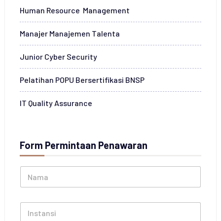
Human Resource Management
Manajer Manajemen Talenta
Junior Cyber Security
Pelatihan POPU Bersertifikasi BNSP
IT Quality Assurance
Form Permintaan Penawaran
N
a
m
a
I
*
n