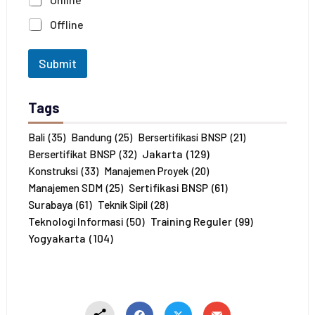
a
*
J
Offline
u
m
l
Submit
a
h
P
Tags
e
s
e
Bali
(35)
Bandung
(25)
Bersertifikasi BNSP
(21)
r
Jakarta
(129)
Bersertifikat BNSP
(32)
t
Konstruksi
(33)
Manajemen Proyek
(20)
a
Sertifikasi BNSP
(61)
Manajemen SDM
(25)
*
Surabaya
(61)
Teknik Sipil
(28)
Training Reguler
(99)
Teknologi Informasi
(50)
Yogyakarta
(104)