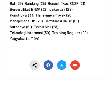
e
Bali
(35)
Bandung
(25)
Bersertifikasi BNSP
(21)
r
Jakarta
(129)
Bersertifikat BNSP
(32)
t
Konstruksi
(33)
Manajemen Proyek
(20)
a
Sertifikasi BNSP
(61)
Manajemen SDM
(25)
*
Surabaya
(61)
Teknik Sipil
(28)
Training Reguler
(99)
Teknologi Informasi
(50)
Yogyakarta
(104)