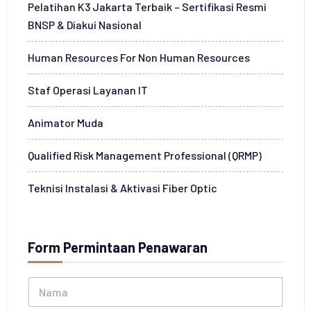
Pelatihan K3 Jakarta Terbaik – Sertifikasi Resmi
BNSP & Diakui Nasional
Human Resources For Non Human Resources
Staf Operasi Layanan IT
Animator Muda
Qualified Risk Management Professional (QRMP)
Teknisi Instalasi & Aktivasi Fiber Optic
Form Permintaan Penawaran
N
a
m