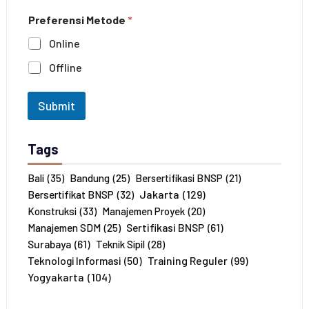
c
h
Preferensi Metode
*
a
a
n
n
Online
a
*
J
Offline
u
m
l
Submit
a
h
P
Tags
e
s
e
Bali
(35)
Bandung
(25)
Bersertifikasi BNSP
(21)
r
Jakarta
(129)
Bersertifikat BNSP
(32)
t
Konstruksi
(33)
Manajemen Proyek
(20)
a
Sertifikasi BNSP
(61)
Manajemen SDM
(25)
*
Surabaya
(61)
Teknik Sipil
(28)
Training Reguler
(99)
Teknologi Informasi
(50)
Yogyakarta
(104)