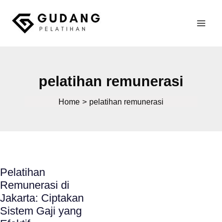
Skip
to
Mai
content
Gudang Pelatihan
Men
pelatihan remunerasi
Home
pelatihan remunerasi
Pelatihan
Remunerasi di
Jakarta: Ciptakan
Sistem Gaji yang