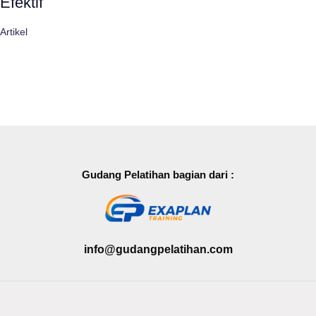
Efektif
Artikel
Gudang Pelatihan bagian dari :
info@gudangpelatihan.com