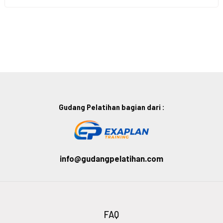
Gudang Pelatihan bagian dari :
info@gudangpelatihan.com
FAQ