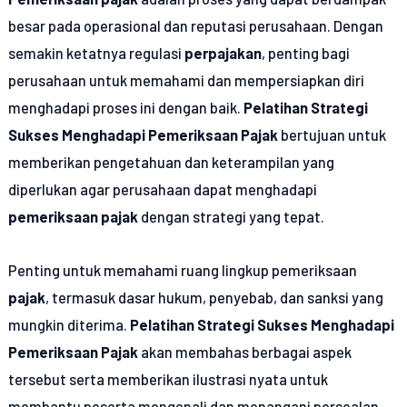
besar pada operasional dan reputasi perusahaan. Dengan
semakin ketatnya regulasi
perpajakan
, penting bagi
perusahaan untuk memahami dan mempersiapkan diri
menghadapi proses ini dengan baik.
Pelatihan Strategi
Sukses Menghadapi Pemeriksaan Pajak
bertujuan untuk
memberikan pengetahuan dan keterampilan yang
diperlukan agar perusahaan dapat menghadapi
pemeriksaan pajak
dengan strategi yang tepat.
Penting untuk memahami ruang lingkup pemeriksaan
pajak
, termasuk dasar hukum, penyebab, dan sanksi yang
mungkin diterima.
Pelatihan Strategi Sukses Menghadapi
Pemeriksaan Pajak
akan membahas berbagai aspek
tersebut serta memberikan ilustrasi nyata untuk
membantu peserta mengenali dan menangani persoalan