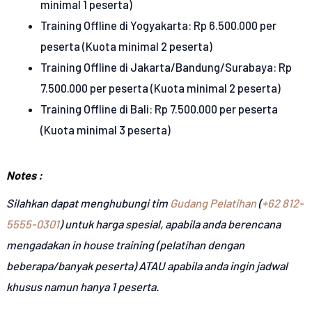
minimal 1 peserta)
Training Offline di Yogyakarta: Rp 6.500.000 per
peserta (Kuota minimal 2 peserta)
Training Offline di Jakarta/Bandung/Surabaya: Rp
7.500.000 per peserta (Kuota minimal 2 peserta)
Training Offline di Bali: Rp 7.500.000 per peserta
(Kuota minimal 3 peserta)
Notes :
Silahkan dapat menghubungi tim
Gudang Pelatihan
(
+62 812-
5555-0301
) untuk harga spesial, apabila anda berencana
mengadakan in house training (pelatihan dengan
beberapa/banyak peserta) ATAU apabila anda ingin jadwal
khusus namun hanya 1 peserta.