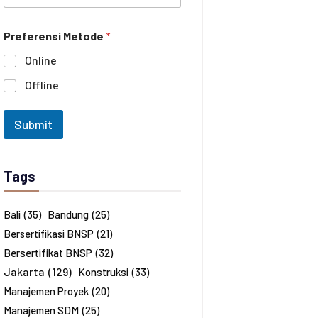
e
n
i
c
h
Preferensi Metode
*
a
a
n
n
Online
a
*
J
Offline
u
m
l
Submit
a
h
P
e
Tags
s
e
r
Bali
(35)
Bandung
(25)
t
Bersertifikasi BNSP
(21)
a
*
Bersertifikat BNSP
(32)
Jakarta
(129)
Konstruksi
(33)
Manajemen Proyek
(20)
Manajemen SDM
(25)