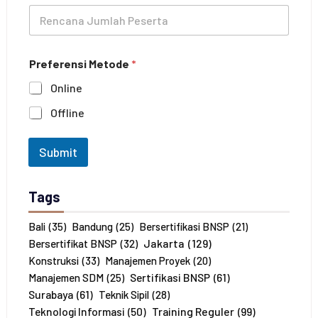
o
R
a
n
e
t
e
n
i
c
h
Preferensi Metode
*
a
a
n
n
Online
a
*
J
Offline
u
m
l
Submit
a
h
P
Tags
e
s
e
Bali
(35)
Bandung
(25)
Bersertifikasi BNSP
(21)
r
Jakarta
(129)
Bersertifikat BNSP
(32)
t
Konstruksi
(33)
Manajemen Proyek
(20)
a
Sertifikasi BNSP
(61)
Manajemen SDM
(25)
*
Surabaya
(61)
Teknik Sipil
(28)
Training Reguler
(99)
Teknologi Informasi
(50)