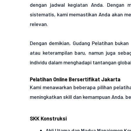
dengan jadwal kegiatan Anda. Dengan m
sistematis, kami memastikan Anda akan me
relevan.
Dengan demikian, Gudang Pelatihan bukan 
atau keterampilan baru, namun juga seba
individu dalam menghadapi tantangan global 
Pelatihan Online Bersertifikat Jakarta
Kami menawarkan beberapa pilihan pelatih
meningkatkan skill dan kemampuan Anda. ber
SKK Konstruksi
Ahli Utama dan Madya Manajemen Kon