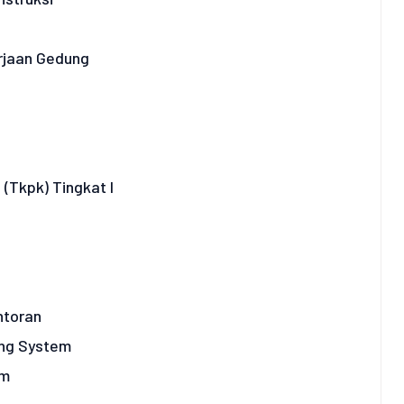
rjaan Gedung
(Tkpk) Tingkat I
ntoran
ling System
em