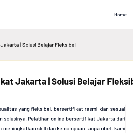
Home
 Jakarta | Solusi Belajar Fleksibel
kat Jakarta | Solusi Belajar Fleksi
litas yang fleksibel, bersertifikat resmi, dan sesuai
solusinya. Pelatihan online bersertifikat Jakarta dari
in meningkatkan skill dan kemampuan tanpa ribet. kami