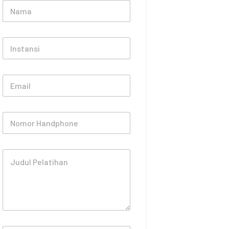
N
a
m
a
I
*
n
s
t
E
a
m
n
a
s
i
i
N
l
o
*
m
o
J
r
u
H
d
a
u
n
l
d
P
p
e
h
l
o