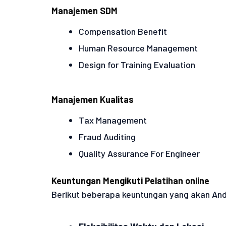
Manajemen SDM
Compensation Benefit
Human Resource Management
Design for Training Evaluation
Manajemen Kualitas
Tax Management
Fraud Auditing
Quality Assurance For Engineer
Keuntungan Mengikuti Pelatihan online
Berikut beberapa keuntungan yang akan Anda