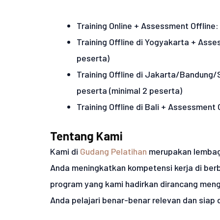
Training Online + Assessment Offline:
Training Offline di Yogyakarta + Asse
peserta)
Training Offline di Jakarta/Bandung/
peserta (minimal 2 peserta)
Training Offline di Bali + Assessment 
Tentang Kami
Kami di
Gudang Pelatihan
merupakan lembaga
Anda meningkatkan kompetensi kerja di berb
program yang kami hadirkan dirancang mengik
Anda pelajari benar-benar relevan dan siap d