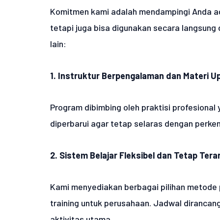
Komitmen kami adalah mendampingi Anda ag
tetapi juga bisa digunakan secara langsung
lain:
1. Instruktur Berpengalaman dan Materi U
Program dibimbing oleh praktisi profesional
diperbarui agar tetap selaras dengan perkem
2. Sistem Belajar Fleksibel dan Tetap Tera
Kami menyediakan berbagai pilihan metode p
training untuk perusahaan. Jadwal dirancan
aktivitas utama.