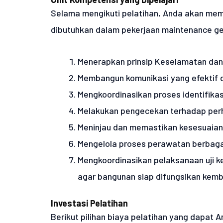
Selama mengikuti pelatihan, Anda akan memp
dibutuhkan dalam pekerjaan maintenance ge
Menerapkan prinsip Keselamatan dan K
Membangun komunikasi yang efektif d
Mengkoordinasikan proses identifik
Melakukan pengecekan terhadap perh
Meninjau dan memastikan kesesuaian 
Mengelola proses perawatan berbag
Mengkoordinasikan pelaksanaan uji ke
agar bangunan siap difungsikan kemb
Investasi Pelatihan
Berikut pilihan biaya pelatihan yang dapat 