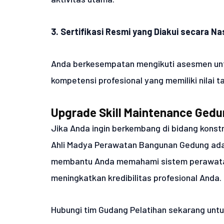
3. Sertifikasi Resmi yang Diakui secara Na
Anda berkesempatan mengikuti asesmen unt
kompetensi profesional yang memiliki nilai t
Upgrade Skill Maintenance Gedun
Jika Anda ingin berkembang di bidang kons
Ahli Madya Perawatan Bangunan Gedung adala
membantu Anda memahami sistem perawatan
meningkatkan kredibilitas profesional Anda.
Hubungi tim Gudang Pelatihan sekarang untu