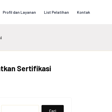
Profil dan Layanan
List Pelatihan
Kontak
i
tkan Sertifikasi
Search
Cari