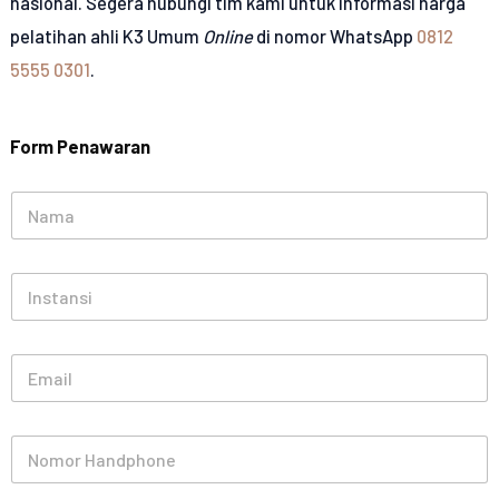
nasional. Segera hubungi tim kami untuk informasi harga
pelatihan ahli K3 Umum
Online
di nomor WhatsApp
0812
5555 0301
.
Form Penawaran
N
a
m
a
I
*
n
s
t
E
a
m
n
a
s
i
i
N
l
o
*
m