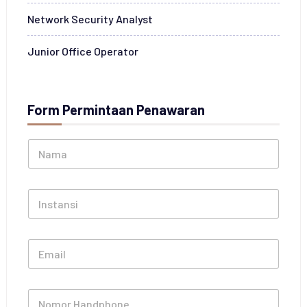
Network Security Analyst
Junior Office Operator
Form Permintaan Penawaran
N
a
m
a
I
*
n
s
t
E
a
m
n
a
s
i
i
N
l