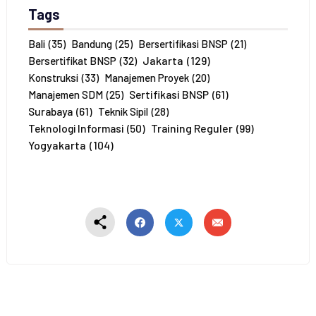
P
Tags
e
s
e
Bali
(35)
Bandung
(25)
Bersertifikasi BNSP
(21)
r
Jakarta
(129)
Bersertifikat BNSP
(32)
t
Konstruksi
(33)
Manajemen Proyek
(20)
a
Sertifikasi BNSP
(61)
Manajemen SDM
(25)
*
Surabaya
(61)
Teknik Sipil
(28)
Training Reguler
(99)
Teknologi Informasi
(50)
Yogyakarta
(104)