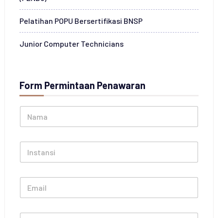
Pelatihan POPU Bersertifikasi BNSP
Junior Computer Technicians
Form Permintaan Penawaran
N
a
m
a
I
*
n
s
t
E
a
m
n
a
s
i
i
N