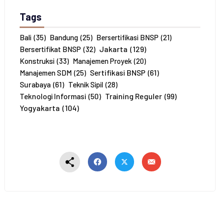
h
P
Tags
e
s
e
Bali
(35)
Bandung
(25)
Bersertifikasi BNSP
(21)
r
Jakarta
(129)
Bersertifikat BNSP
(32)
t
Konstruksi
(33)
Manajemen Proyek
(20)
a
Sertifikasi BNSP
(61)
Manajemen SDM
(25)
*
Surabaya
(61)
Teknik Sipil
(28)
Training Reguler
(99)
Teknologi Informasi
(50)
Yogyakarta
(104)