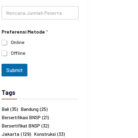
l
o
R
a
n
e
t
e
n
i
c
h
Preferensi Metode
*
a
a
n
n
Online
a
*
J
Offline
u
m
l
Submit
a
h
P
e
Tags
s
e
r
Bali
(35)
Bandung
(25)
t
Bersertifikasi BNSP
(21)
a
*
Bersertifikat BNSP
(32)
Jakarta
(129)
Konstruksi
(33)