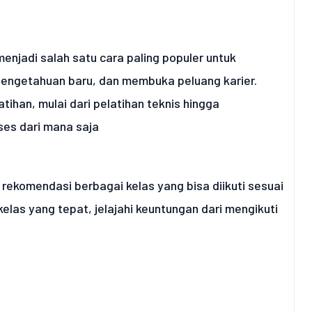
h menjadi salah satu cara paling populer untuk
engetahuan baru, dan membuka peluang karier.
tihan, mulai dari pelatihan teknis hingga
es dari mana saja
ekomendasi berbagai kelas yang bisa diikuti sesuai
las yang tepat, jelajahi keuntungan dari mengikuti