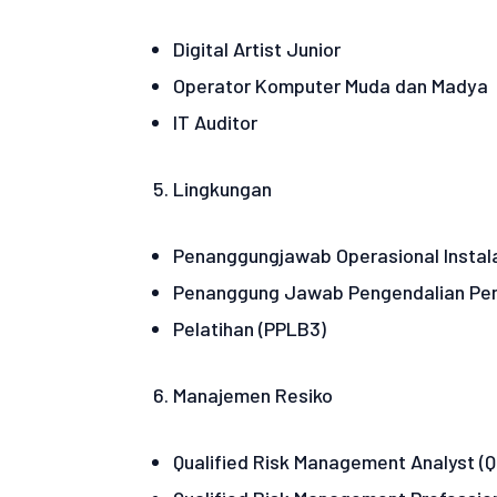
Digital Artist Junior
Operator Komputer Muda dan Madya
IT Auditor
Lingkungan
Penanggungjawab Operasional Instal
Penanggung Jawab Pengendalian Pe
Pelatihan (PPLB3)
Manajemen Resiko
Qualified Risk Management Analyst (