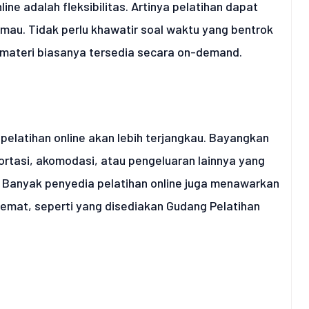
ine adalah fleksibilitas. Artinya pelatihan dapat
 mau. Tidak perlu khawatir soal waktu yang bentrok
a materi biasanya tersedia secara on-demand.
pelatihan online akan lebih terjangkau. Bayangkan
ortasi, akomodasi, atau pengeluaran lainnya yang
. Banyak penyedia pelatihan online juga menawarkan
hemat, seperti yang disediakan Gudang Pelatihan