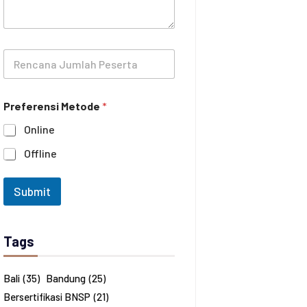
l
d
P
p
e
h
l
o
R
a
n
e
t
e
n
i
c
h
Preferensi Metode
*
a
a
n
n
Online
a
*
J
Offline
u
m
l
Submit
a
h
P
e
Tags
s
e
r
Bali
(35)
Bandung
(25)
t
Bersertifikasi BNSP
(21)
a