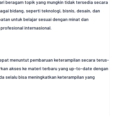
 dari beragam topik yang mungkin tidak tersedia secara
gai bidang, seperti teknologi, bisnis, desain, dan
tan untuk belajar sesuai dengan minat dan
profesional internasional.
cepat menuntut pembaruan keterampilan secara terus-
rkan akses ke materi terbaru yang up-to-date dengan
Anda selalu bisa meningkatkan keterampilan yang