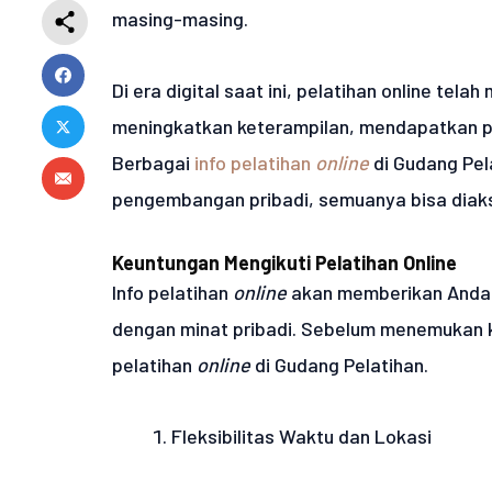
masing-masing.
Di era digital saat ini, pelatihan online tela
meningkatkan keterampilan, mendapatkan p
Berbagai
info pelatihan
online
di Gudang Pela
pengembangan pribadi, semuanya bisa diaks
Keuntungan Mengikuti Pelatihan Online
Info pelatihan
online
akan memberikan Anda r
dengan minat pribadi. Sebelum menemukan ke
pelatihan
online
di Gudang Pelatihan.
Fleksibilitas Waktu dan Lokasi