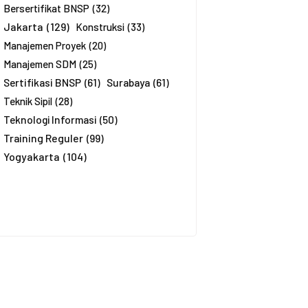
*
Bersertifikat BNSP
(32)
Jakarta
(129)
Konstruksi
(33)
Manajemen Proyek
(20)
Manajemen SDM
(25)
Sertifikasi BNSP
(61)
Surabaya
(61)
Teknik Sipil
(28)
Teknologi Informasi
(50)
Training Reguler
(99)
Yogyakarta
(104)