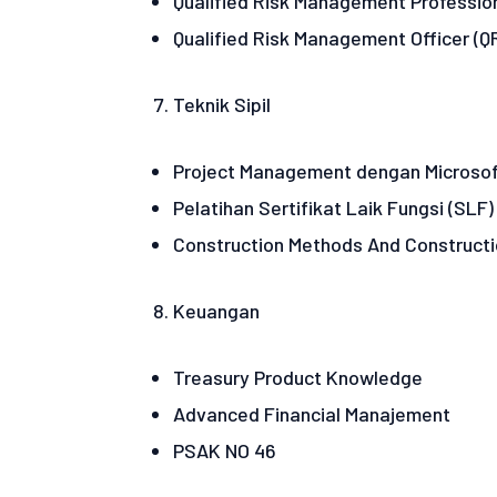
Qualified Risk Management Professio
Qualified Risk Management Officer (
Teknik Sipil
Project Management dengan Microsof
Pelatihan Sertifikat Laik Fungsi (SLF)
Construction Methods And Construc
Keuangan
Treasury Product Knowledge
Advanced Financial Manajement
PSAK NO 46