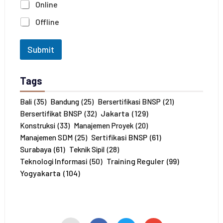
Online
a
*
J
Offline
u
m
l
Submit
a
h
P
Tags
e
s
e
Bali
(35)
Bandung
(25)
Bersertifikasi BNSP
(21)
r
Jakarta
(129)
Bersertifikat BNSP
(32)
t
Konstruksi
(33)
Manajemen Proyek
(20)
a
Sertifikasi BNSP
(61)
Manajemen SDM
(25)
*
Surabaya
(61)
Teknik Sipil
(28)
Training Reguler
(99)
Teknologi Informasi
(50)
Yogyakarta
(104)