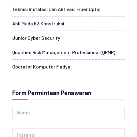
Teknisi Instalasi Dan Aktivasi Fiber Optic
Ahli Muda K3 Konstruksi
Junior Cyber Security
Qualified Risk Management Professional (QRMP)
Operator Komputer Madya
Form Permintaan Penawaran
N
a
m
a
I
*
n