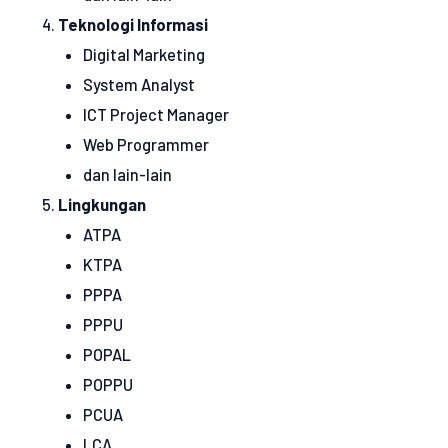
Teknologi Informasi
Digital Marketing
System Analyst
ICT Project Manager
Web Programmer
dan lain-lain
Lingkungan
ATPA
KTPA
PPPA
PPPU
POPAL
POPPU
PCUA
LCA