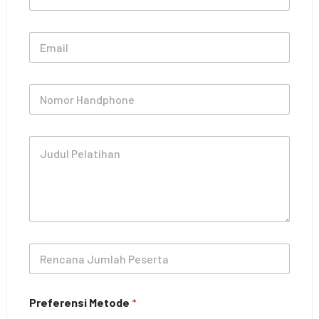
s
t
E
a
m
n
a
s
i
i
N
l
o
*
m
o
J
r
u
H
d
a
u
n
l
d
P
p
e
h
l
o
R
a
n
e
t
e
n
i
c
h
Preferensi Metode
*
a
a
n
n