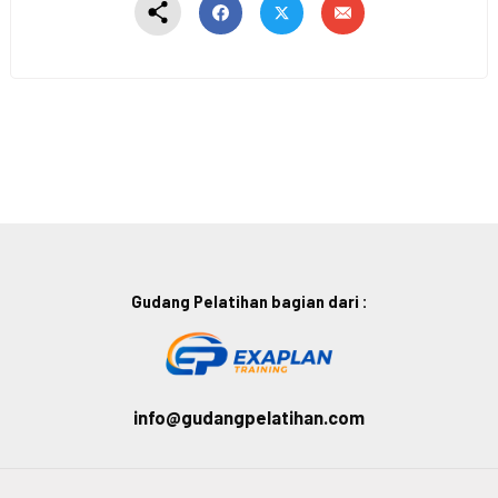
Gudang Pelatihan bagian dari :
info@gudangpelatihan.com