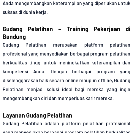
Anda mengembangkan keterampilan yang diperlukan untuk
sukses di dunia kerja.
Gudang Pelatihan – Training Pekerjaan di
Bandung
Gudang Pelatihan merupakan platform pelatihan
profesional yang menyediakan berbagai program pelatihan
berkualitas tinggi untuk meningkatkan keterampilan dan
kompetensi Anda. Dengan berbagai program yang
diselenggarakan baik secara online maupun offline, Gudang
Pelatihan menjadi solusi ideal bagi mereka yang ingin
mengembangkan diri dan memperluas karir mereka.
Layanan Gudang Pelatihan
Gudang Pelatihan adalah platform pelatihan profesional
yang menyediakan berbagai program pelatihan berkualitas