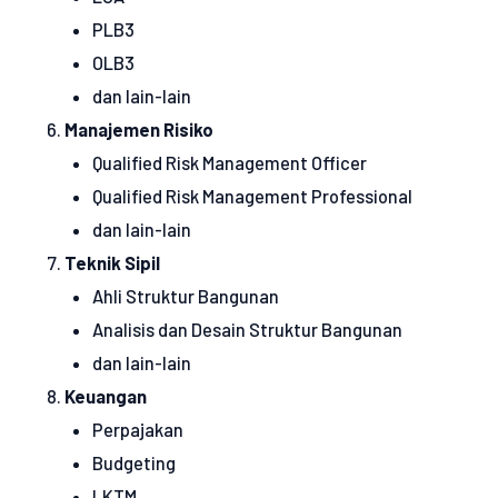
PLB3
OLB3
dan lain-lain
Manajemen Risiko
Qualified Risk Management Officer
Qualified Risk Management Professional
dan lain-lain
Teknik Sipil
Ahli Struktur Bangunan
Analisis dan Desain Struktur Bangunan
dan lain-lain
Keuangan
Perpajakan
Budgeting
LKTM