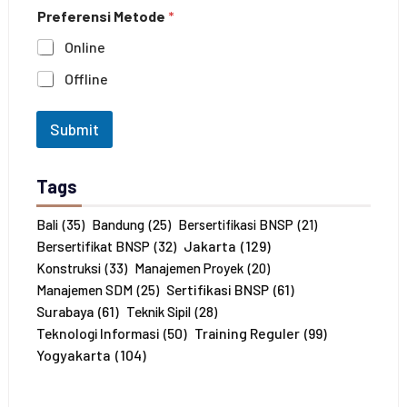
c
h
Preferensi Metode
*
a
a
n
n
Online
a
*
J
Offline
u
m
l
Submit
a
h
P
Tags
e
s
e
Bali
(35)
Bandung
(25)
Bersertifikasi BNSP
(21)
r
Jakarta
(129)
Bersertifikat BNSP
(32)
t
Konstruksi
(33)
Manajemen Proyek
(20)
a
Sertifikasi BNSP
(61)
Manajemen SDM
(25)
*
Surabaya
(61)
Teknik Sipil
(28)
Training Reguler
(99)
Teknologi Informasi
(50)
Yogyakarta
(104)