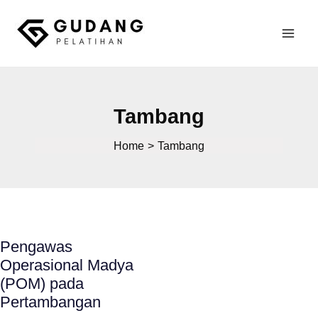
Skip
to
Mai
content
Gudang Pelatihan
Men
Tambang
Home
Tambang
Pengawas
Operasional Madya
(POM) pada
Pertambangan