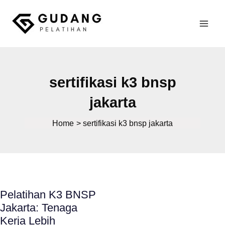
Skip
to
Mai
content
Gudang Pelatihan
Men
sertifikasi k3 bnsp
jakarta
Home
sertifikasi k3 bnsp jakarta
Pelatihan K3 BNSP
Jakarta: Tenaga
Kerja Lebih