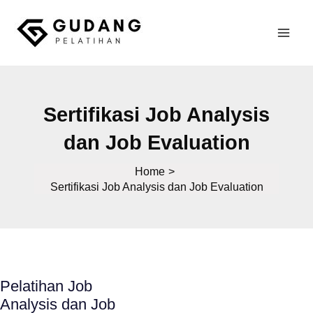
Skip
to
Mai
content
Gudang Pelatihan
Men
Sertifikasi Job Analysis
dan Job Evaluation
Home
Sertifikasi Job Analysis dan Job Evaluation
Pelatihan Job
Analysis dan Job