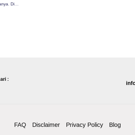
anya. Di…
ri :
inf
FAQ
Disclaimer
Privacy Policy
Blog