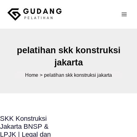
Skip
to
Mai
content
Gudang Pelatihan
Men
pelatihan skk konstruksi
jakarta
Home
pelatihan skk konstruksi jakarta
SKK Konstruksi
Jakarta BNSP &
LPJK | Legal dan