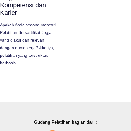
Kompetensi dan
Karier
Apakah Anda sedang mencari
Pelatihan Bersertifikat Jogja
yang diakui dan relevan
dengan dunia kerja? Jika iya,
pelatihan yang terstruktur,
berbasis…
Gudang Pelatihan bagian dari :