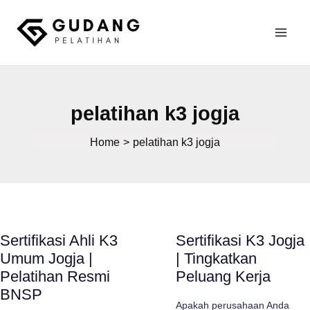
Skip
to
Mai
content
Gudang Pelatihan
Men
pelatihan k3 jogja
Home
pelatihan k3 jogja
Sertifikasi Ahli K3
Sertifikasi K3 Jogja
Umum Jogja |
| Tingkatkan
Pelatihan Resmi
Peluang Kerja
BNSP
Apakah perusahaan Anda